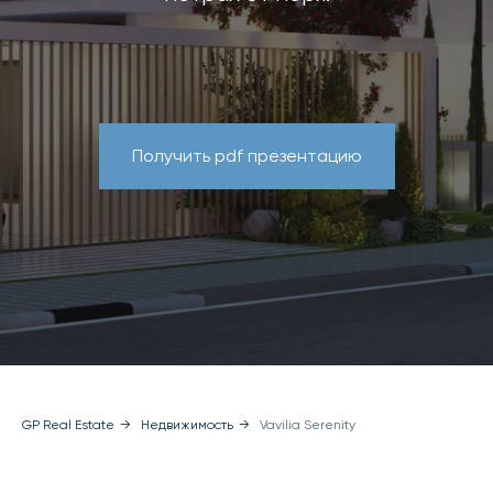
Получить pdf презентацию
GP Real Estate
→
Недвижимость
→
Vavilia Serenity