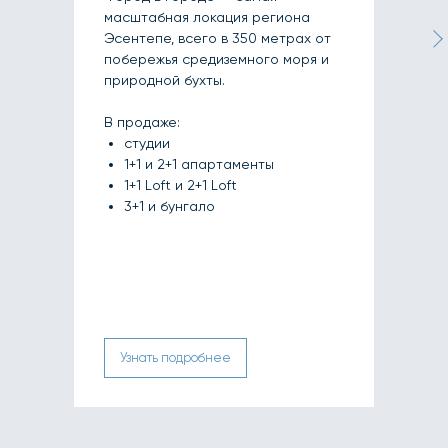
масштабная локация региона
Эсентепе, всего в 350 метрах от
побережья средиземного моря и
природной бухты.
В продаже:
студии
1+1 и 2+1 апартаменты
1+1 Loft и 2+1 Loft
3+1 и бунгало
Узнать подробнее