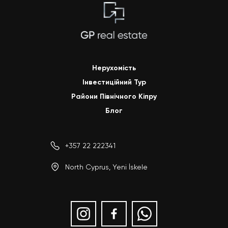
Нерухомість
Інвестиційний Тур
Райони Північного Кіпр
у
Блог
+357 22 222341
North Cyprus, Yeni İskele