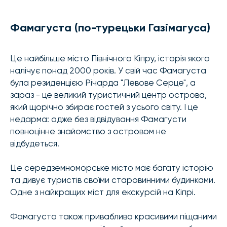
Фамагуста (по-турецьки Газімагуса)
Це найбільше місто Північного Кіпру, історія якого
налічує понад 2000 років. У свій час Фамагуста
була резиденцією Річарда "Левове Серце", а
зараз - це великий туристичний центр острова,
який щорічно збирає гостей з усього світу. І це
недарма: адже без відвідування Фамагусти
повноцінне знайомство з островом не
відбудеться.
Це середземноморське місто має багату історію
та дивує туристів своїми старовинними будинками.
Одне з найкращих міст для екскурсій на Кіпрі.
Фамагуста також приваблива красивими піщаними