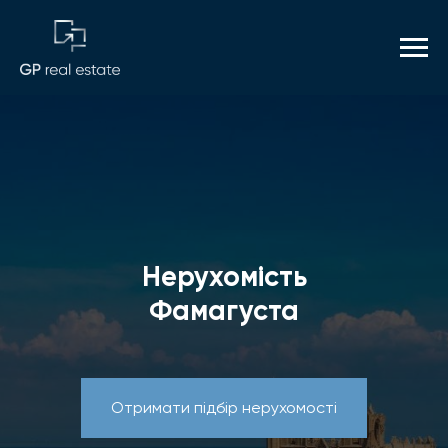
Нерухомість
Фамагуста
Отримати підбір нерухомості