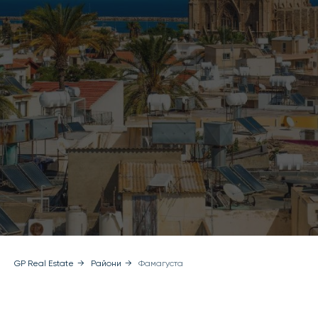
GP Real Estate
→
Райони
→
Фамагуста