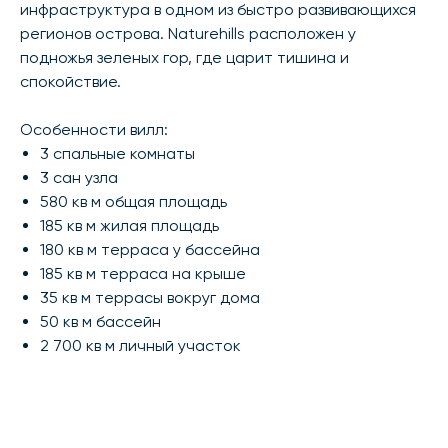
инфраструктура в одном из быстро развивающихся
регионов острова. Naturehills расположен у
подножья зеленых гор, где царит тишина и
спокойствие.
Особенности вилл:
3 спальные комнаты
3 сан узла
580 кв м общая площадь
185 кв м жилая площадь
180 кв м терраса у бассейна
185 кв м терраса на крыше
35 кв м террасы вокруг дома
50 кв м бассейн
2 700 кв м личный участок