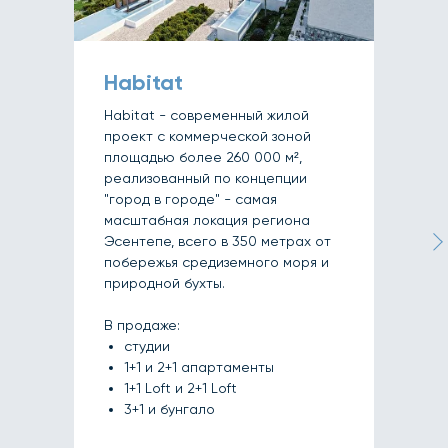
Habitat
Habitat - современный жилой
проект с коммерческой зоной
площадью более 260 000 м²,
реализованный по концепции
"город в городе" - самая
масштабная локация региона
Эсентепе, всего в 350 метрах от
побережья средиземного моря и
природной бухты.
В продаже:
студии
1+1 и 2+1 апартаменты
1+1 Loft и 2+1 Loft
3+1 и бунгало