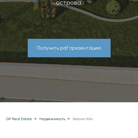
острова.
Получить pdf презентацию
GP Real Estate
→
Недвижимость
→
Nature Hills