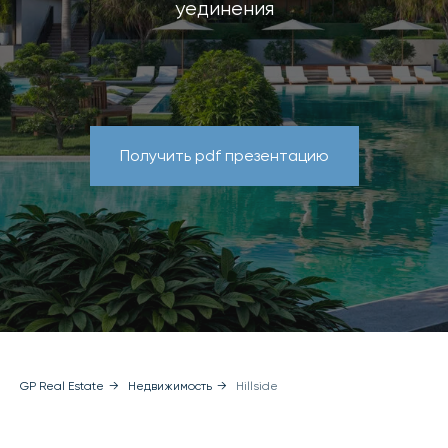
уединения
Получить pdf презентацию
GP Real Estate
→
Недвижимость
→
Hillside