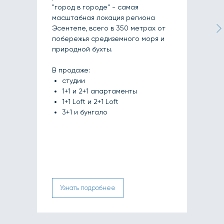
"город в городе" - самая
масштабная локация региона
Эсентепе, всего в 350 метрах от
побережья средиземного моря и
природной бухты.
В продаже:
студии
1+1 и 2+1 апартаменты
1+1 Loft и 2+1 Loft
3+1 и бунгало
Узнать подробнее