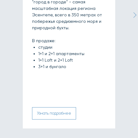
"город в городе" - самая
масштабная локация региона
Эсентепе, всего в 350 метрах от
побережья средиземного моря и
природной бухты.
В продаже:
студии
1+1 и 2+1 апартаменты
1+1 Loft и 2+1 Loft
3+1 и бунгало
Узнать подробнее