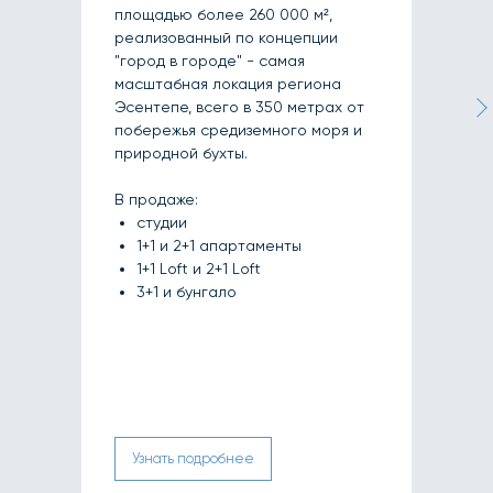
площадью более 260 000 м²,
реализованный по концепции
"город в городе" - самая
масштабная локация региона
Эсентепе, всего в 350 метрах от
побережья средиземного моря и
природной бухты.
В продаже:
студии
1+1 и 2+1 апартаменты
1+1 Loft и 2+1 Loft
3+1 и бунгало
Узнать подробнее