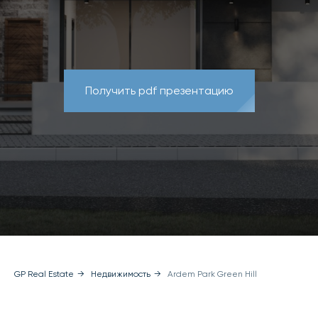
Получить pdf презентацию
GP Real Estate
→
Недвижимость
→
Ardem Park Green Hill